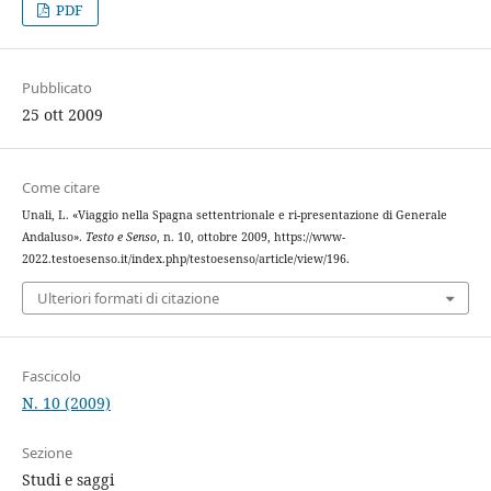
PDF
Pubblicato
25 ott 2009
Come citare
Unali, L. «Viaggio nella Spagna settentrionale e ri-presentazione di Generale
Andaluso».
Testo e Senso
, n. 10, ottobre 2009, https://www-
2022.testoesenso.it/index.php/testoesenso/article/view/196.
Ulteriori formati di citazione
Fascicolo
N. 10 (2009)
Sezione
Studi e saggi