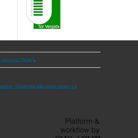
s Journals (DOAJ)
.
ione - Condividi allo stesso modo 4.0