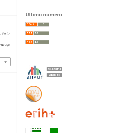
Ultimo numero
».
Testo
ticle/v