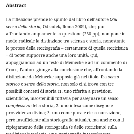
Abstract
La riflessione prende lo spunto dal libro dell’autore (
Sul
senso della storia
, Odradek, Roma 2009), che, pur
affrontando ampiamente la questione (230 pp), non pone in
modo radicale la distinzione tra scienza e storia, nonostante
le pretese della storiografia – certamente di quella storicistica
– di poter supporre anche una loro unità. Qui,
appoggiandosi ad un testo di Meinecke e ad un commento di
Croce, l’autore giunge alla conclusione che, affrontando la
distinzione da Meinecke supposta già nel titolo, fra
senso
storico
e
senso della storia
, non solo ci si trova con tre
possibili concetti di storia (1. uno riferita a previsioni
scientifiche, insostenibili tuttavia per assegnare un senso
complessivo
della storia; 2. uno intesa come disegno e
provvidenza divina; 3. uno come pura e cieca narrazione,
però insufficiente alla storiografia attuale), ma anche con il
ripiegamento della storiografia (e dello storicismo) sulla