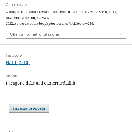
Come citare
Gianquinto, A. «Una riflessione sul senso della storia».
Testo e Senso
, n. 14,
novembre 2013, https://www-
2022.testoesenso.it/index.php/testoesenso/article/view/256.
Ulteriori formati di citazione
Fascicolo
N. 14 (2013)
Sezione
Paragone delle arti e intermedialità
Fai una proposta