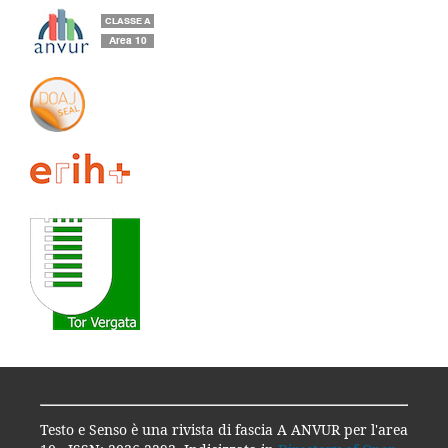
Testo e Senso è una rivista di fascia A ANVUR per l'area