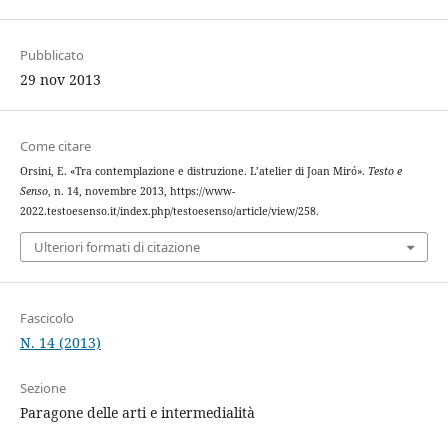
Pubblicato
29 nov 2013
Come citare
Orsini, E. «Tra contemplazione e distruzione. L’atelier di Joan Miró».
Testo e
Senso
, n. 14, novembre 2013, https://www-
2022.testoesenso.it/index.php/testoesenso/article/view/258.
Ulteriori formati di citazione
Fascicolo
N. 14 (2013)
Sezione
Paragone delle arti e intermedialità