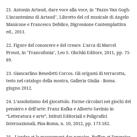
21. Antonin Artaud, dare voce alla voce, in "Pazzo Van Gogh-
L'incantesimo di Artaud", Libretto del cd musicale di Angelo
Manicone e Francesco Defelice, Digressione Contemplattiva
ed., 2011.
22. Figure del conoscere e del creare. L'arca di Marcel
Proust, in "Francofonia", Leo S. Olschki Editore, 2011, pp. 75-
89.
23. Giancarlino Benedetti Corcos. Gli origami di terracotta,
testo nel catalogo della mostra, Galleria Giulia - Roma.
giugno 2012.
24. L’assolutismo del giocattolo. Forme circolari nei giochi del
pensiero e dell’arte: Franz Kafka e Alberto Savinio in
“Letteratura e arte”, Istituti Editoriali e Poligrafici
Internazionali, Pisa-Roma, n. 10, 2012, pp. 173-182.
25. L’ordre et le mouvement des pensées. Buffon et l’exercice