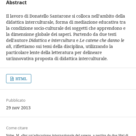
Abstract
Il lavoro di Donatello Santarone si colloca nell’ambito della
didattica interculturale, forma di mediazione educativa tra
la condizione socio-culturale dei soggetti che apprendono e
la dimensione globale dei saperi. Partendo da due testi
dell'autore
Didattica e intercultura
e
Le catene che danno le
ali
, riflettiamo sui temi della disciplina, utilizzando la
particolare lente della letteratura per delineare
un'innovativa proposta di didattica interculturale.
HTML
Pubblicato
29 nov 2013
Come citare
Volpe, M. «Per un’educazione internazionale del sapere, a partire da due libri di