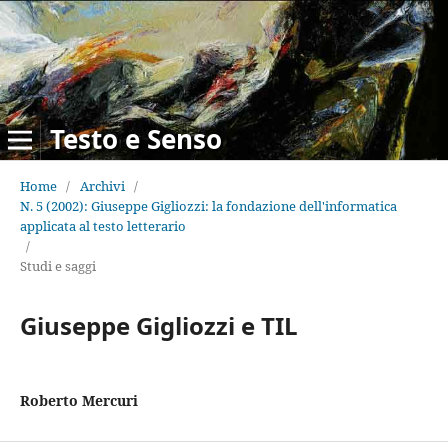
Testo e Senso
Home
/
Archivi
/
N. 5 (2002): Giuseppe Gigliozzi: la fondazione dell'informatica
applicata al testo letterario
/
Studi e saggi
Giuseppe Gigliozzi e TIL
Roberto Mercuri