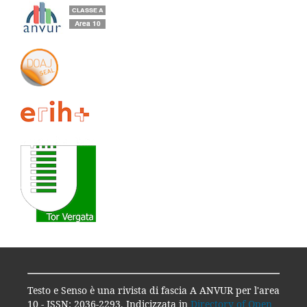
Testo e Senso è una rivista di fascia A ANVUR per l'area
10 - ISSN: 2036-2293. Indicizzata in
Directory of Open