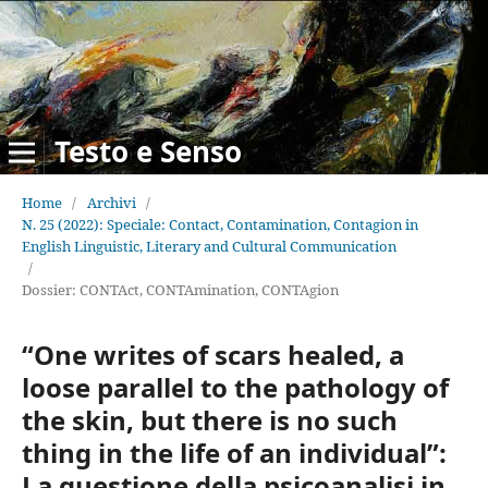
Testo e Senso
Home
/
Archivi
/
N. 25 (2022): Speciale: Contact, Contamination, Contagion in
English Linguistic, Literary and Cultural Communication
/
Dossier: CONTAct, CONTAmination, CONTAgion
“One writes of scars healed, a
loose parallel to the pathology of
the skin, but there is no such
thing in the life of an individual”:
La questione della psicoanalisi in