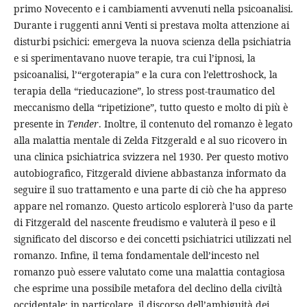
primo Novecento e i cambiamenti avvenuti nella psicoanalisi.
Durante i ruggenti anni Venti si prestava molta attenzione ai
disturbi psichici: emergeva la nuova scienza della psichiatria
e si sperimentavano nuove terapie, tra cui l’ipnosi, la
psicoanalisi, l’“ergoterapia” e la cura con l’elettroshock, la
terapia della “rieducazione”, lo stress post-traumatico del
meccanismo della “ripetizione”, tutto questo e molto di più è
presente in
Tender
. Inoltre, il contenuto del romanzo è legato
alla malattia mentale di Zelda Fitzgerald e al suo ricovero in
una clinica psichiatrica svizzera nel 1930. Per questo motivo
autobiografico, Fitzgerald diviene abbastanza informato da
seguire il suo trattamento e una parte di ciò che ha appreso
appare nel romanzo. Questo articolo esplorerà l’uso da parte
di Fitzgerald del nascente freudismo e valuterà il peso e il
significato del discorso e dei concetti psichiatrici utilizzati nel
romanzo. Infine, il tema fondamentale dell’incesto nel
romanzo può essere valutato come una malattia contagiosa
che esprime una possibile metafora del declino della civiltà
occidentale: in particolare, il discorso dell’ambiguità dei