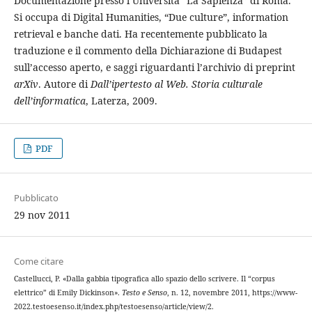
Documentazione presso l’Università “La Sapienza” di Roma.
Si occupa di Digital Humanities, “Due culture”, information
retrieval e banche dati. Ha recentemente pubblicato la
traduzione e il commento della Dichiarazione di Budapest
sull’accesso aperto, e saggi riguardanti l’archivio di preprint
arXiv
. Autore di
Dall’ipertesto al Web. Storia culturale
dell’informatica
, Laterza, 2009.
PDF
Pubblicato
29 nov 2011
Come citare
Castellucci, P. «Dalla gabbia tipografica allo spazio dello scrivere. Il “corpus
elettrico” di Emily Dickinson».
Testo e Senso
, n. 12, novembre 2011, https://www-
2022.testoesenso.it/index.php/testoesenso/article/view/2.