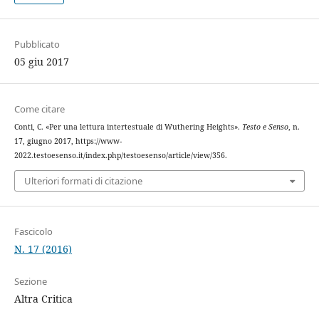
Pubblicato
05 giu 2017
Come citare
Conti, C. «Per una lettura intertestuale di Wuthering Heights».
Testo e Senso
, n.
17, giugno 2017, https://www-
2022.testoesenso.it/index.php/testoesenso/article/view/356.
Ulteriori formati di citazione
Fascicolo
N. 17 (2016)
Sezione
Altra Critica